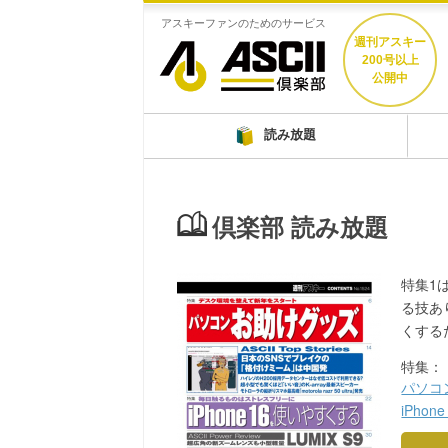
アスキーファンのためのサービス
週刊アスキー
200号以上
公開中
読み放題
倶楽部 読み放題
特集1
る技あ
くする
特集：
パソコ
iPho