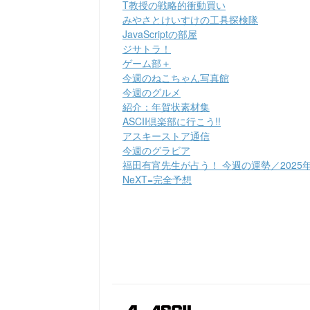
T教授の戦略的衝動買い
みやさとけいすけの工具探検隊
JavaScriptの部屋
ジサトラ！
ゲーム部＋
今週のねこちゃん写真館
今週のグルメ
紹介：年賀状素材集
ASCII倶楽部に行こう!!
アスキーストア通信
今週のグラビア
福田有宵先生が占う！ 今週の運勢／2025
NeXT=完全予想