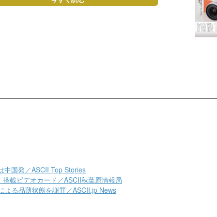
ASCII Top Stories
SUPER」搭載ビデオカード／ASCII秋葉原情報局
る品薄状態を謝罪／ASCII.jp News