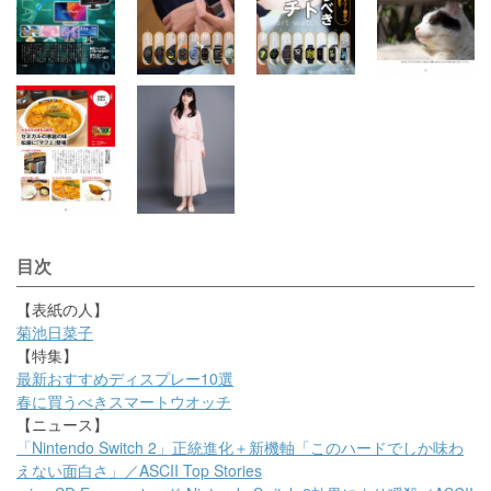
目次
【表紙の人】
菊池日菜子
【特集】
最新おすすめディスプレー10選
春に買うべきスマートウオッチ
【ニュース】
「Nintendo Switch 2」正統進化＋新機軸「このハードでしか味わ
えない面白さ」／ASCII Top Stories