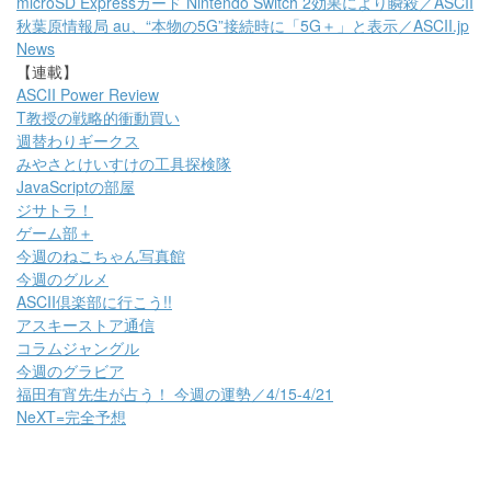
microSD Expressカード Nintendo Switch 2効果により瞬殺／ASCII
秋葉原情報局
au、“本物の5G”接続時に「5G＋」と表示／ASCII.jp
News
【連載】
ASCII Power Review
T教授の戦略的衝動買い
週替わりギークス
みやさとけいすけの工具探検隊
JavaScriptの部屋
ジサトラ！
ゲーム部＋
今週のねこちゃん写真館
今週のグルメ
ASCII倶楽部に行こう!!
アスキーストア通信
コラムジャングル
今週のグラビア
福田有宵先生が占う！ 今週の運勢／4/15-4/21
NeXT=完全予想