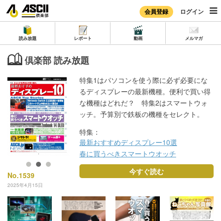
会員登録
ログイン
読み放題
レポート
動画
メルマガ
倶楽部 読み放題
特集1はパソコンを使う際に必ず必要にな
るディスプレーの最新機種。便利で買い得
な機種はどれだ？ 特集2はスマートウォ
ッチ。予算別で鉄板の機種をセレクト。
特集：
最新おすすめディスプレー10選
春に買うべきスマートウオッチ
今すぐ読む
No.1539
2025年4月15日