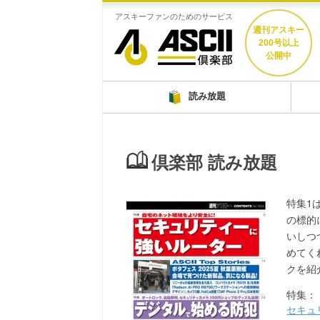
アスキーファンのためのサービス
週刊アスキー
200号以上
公開中
読み放題
倶楽部 読み放題
特集1
の標的
いしつ
めてく
クを紹
特集：
セキュ