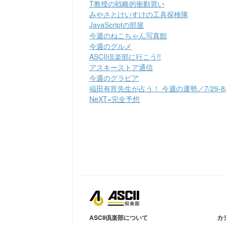
T教授の戦略的衝動買い
みやさとけいすけの工具探検隊
JavaScriptの部屋
今週のねこちゃん写真館
今週のグルメ
ASCII倶楽部に行こう!!
アスキーストア通信
今週のグラビア
福田有宵先生が占う！ 今週の運勢／7/29-8/
NeXT=完全予想
ASCII倶楽部について
カ