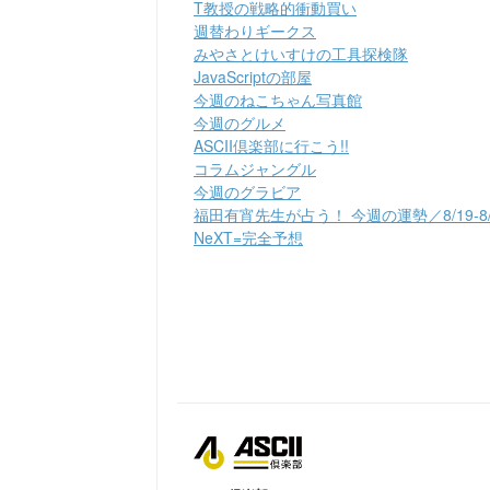
T教授の戦略的衝動買い
週替わりギークス
みやさとけいすけの工具探検隊
JavaScriptの部屋
今週のねこちゃん写真館
今週のグルメ
ASCII倶楽部に行こう!!
コラムジャングル
今週のグラビア
福田有宵先生が占う！ 今週の運勢／8/19-8/
NeXT=完全予想