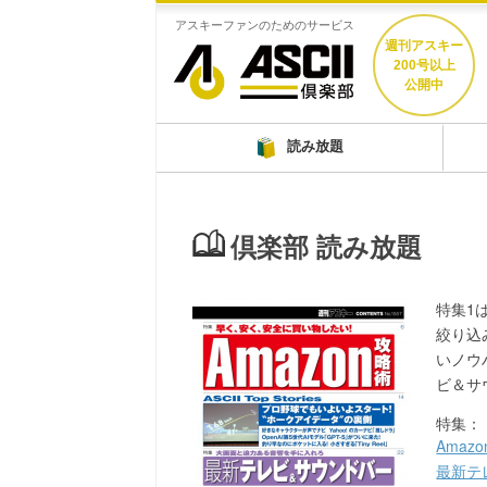
アスキーファンのためのサービス
週刊アスキー
200号以上
公開中
読み放題
倶楽部 読み放題
特集1
絞り込
いノウ
ビ＆サ
特集：
Amaz
最新テ