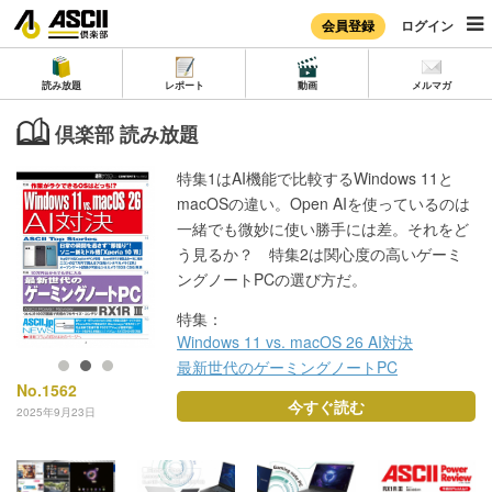
会員登録
ログイン
読み放題
レポート
動画
メルマガ
倶楽部 読み放題
特集1はAI機能で比較するWindows 11と
macOSの違い。Open AIを使っているのは
一緒でも微妙に使い勝手には差。それをど
う見るか？ 特集2は関心度の高いゲーミ
ングノートPCの選び方だ。
特集：
Windows 11 vs. macOS 26 AI対決
最新世代のゲーミングノートPC
No.1562
今すぐ読む
2025年9月23日