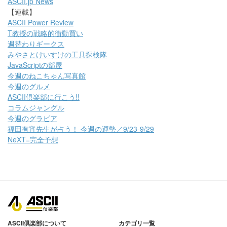
ASCII.jp News
【連載】
ASCII Power Review
T教授の戦略的衝動買い
週替わりギークス
みやさとけいすけの工具探検隊
JavaScriptの部屋
今週のねこちゃん写真館
今週のグルメ
ASCII倶楽部に行こう!!
コラムジャングル
今週のグラビア
福田有宵先生が占う！ 今週の運勢／9/23-9/29
NeXT=完全予想
ASCII倶楽部について
カテゴリ一覧