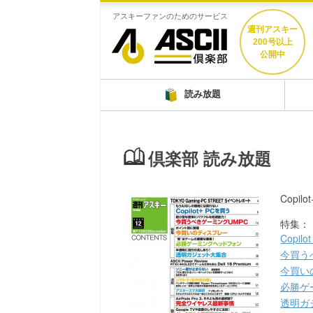
アスキーファンのためのサービス
週刊アスキー
200号以上
公開中
読み放題
倶楽部 読み放題
Copi
特集：
Copil
今買う
今買い
必勝ゲ
透明ガ