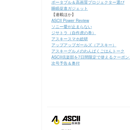
ポータブル＆高画質プロジェクター選び
睡眠促進ガジェット
【連載ほか】
ASCII Power Review
ソニー愛が止まらない
ジサトラ（自作虎の巻）
アスキースマホ総研
アップアップガールズ（アスキー）
アスキーグルメのわんぱくごはんトーク
ASCII倶楽部を7日間限定で使えるクーポ
次号予告＆奥付