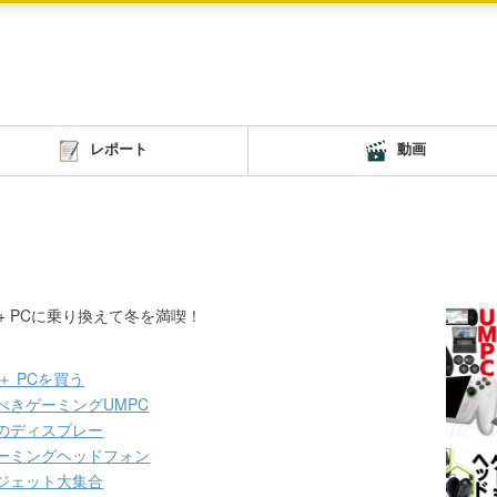
レポート
動画
lot+ PCに乗り換えて冬を満喫！
ot＋ PCを買う
べきゲーミングUMPC
のディスプレー
ーミングヘッドフォン
ジェット大集合